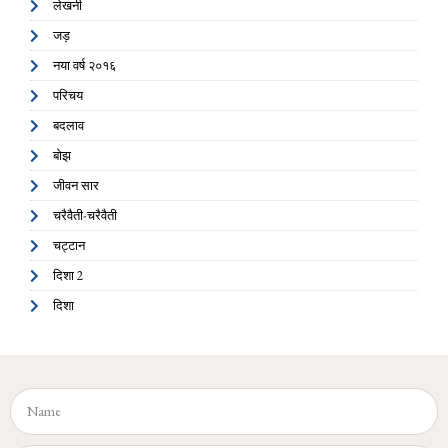
लेखनी
जड़
नया वर्ष २०१६
परिचय
बदलाव
बोझ
जीवन सार
चरैवैती-चरैवैती
चट्टान
दिशा 2
दिशा