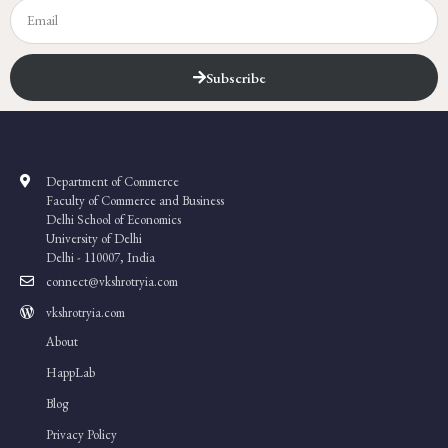
Subscribe
Department of Commerce
Faculty of Commerce and Business
Delhi School of Economics
University of Delhi
Delhi - 110007, India
connect@vkshrotryia.com
vkshrotryia.com
About
HappLab
Blog
Privacy Policy