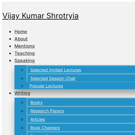
Skip
to
Vijay Kumar Shrotryia
content
Home
About
Mentions
Teaching
Speaking
Selected Invited Lectures
Selected Session Chair
Popular Lectures
Writing
Books
Research Papers
Articles
Book Chapters