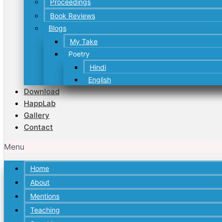
Proceedings
Book Reviews
Blogs
My Take
Poetry
Hindi
English
Download
HappLab
Gallery
Contact
Menu
Home
About
Mentions
Teaching