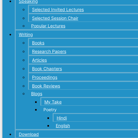
Speaking
Selected Invited Lectures
Selected Session Chair
Popular Lectures
Writing
Books
Research Papers
Articles
Book Chapters
Proceedings
Book Reviews
Blogs
My Take
Poetry
Hindi
English
Download