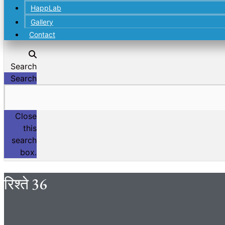
HappLab
Gallery
Contact
Search
Search
Close
this
search
box.
रिश्ते 36